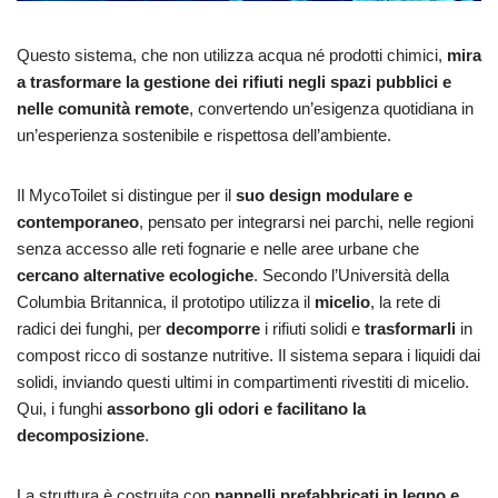
Questo sistema, che non utilizza acqua né prodotti chimici,
mira
a trasformare la gestione dei rifiuti negli spazi pubblici e
nelle comunità remote
, convertendo un’esigenza quotidiana in
un’esperienza sostenibile e rispettosa dell’ambiente.
Il MycoToilet si distingue per il
suo design modulare e
contemporaneo
, pensato per integrarsi nei parchi, nelle regioni
senza accesso alle reti fognarie e nelle aree urbane che
cercano alternative ecologiche
. Secondo l’Università della
Columbia Britannica, il prototipo utilizza il
micelio
, la rete di
radici dei funghi, per
decomporre
i rifiuti solidi e
trasformarli
in
compost ricco di sostanze nutritive. Il sistema separa i liquidi dai
solidi, inviando questi ultimi in compartimenti rivestiti di micelio.
Qui, i funghi
assorbono gli odori e facilitano la
decomposizione
.
La struttura è costruita con
pannelli prefabbricati in legno e