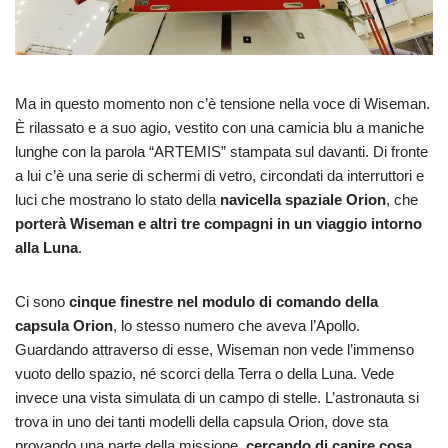
Ma in questo momento non c’è tensione nella voce di Wiseman.
È rilassato e a suo agio, vestito con una camicia blu a maniche
lunghe con la parola “ARTEMIS” stampata sul davanti. Di fronte
a lui c’è una serie di schermi di vetro, circondati da interruttori e
luci che mostrano lo stato della
navicella spaziale Orion
, che
porterà Wiseman e altri tre compagni in un viaggio intorno
alla
Luna
.
Ci sono
cinque finestre nel modulo di comando della
capsula Orion
, lo stesso numero che aveva l’Apollo.
Guardando attraverso di esse, Wiseman non vede l’immenso
vuoto dello spazio, né scorci della Terra o della Luna. Vede
invece una vista simulata di un campo di stelle. L’astronauta si
trova in uno dei tanti modelli della capsula Orion, dove sta
provando una parte della missione,
cercando di capire cosa