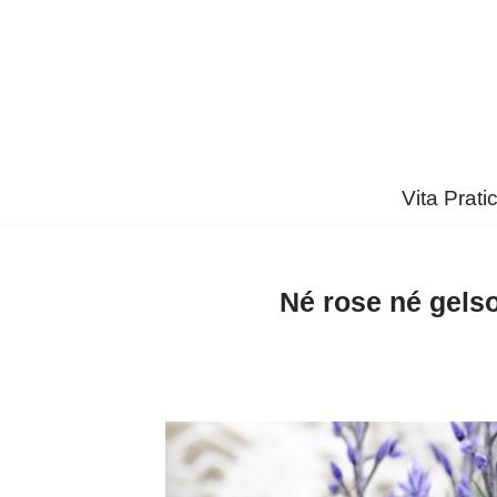
Vai
al
contenuto
Vita Prati
Né rose né gelso