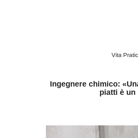
Vai
al
contenuto
Vita Prati
Ingegnere chimico: «Una
piatti è u