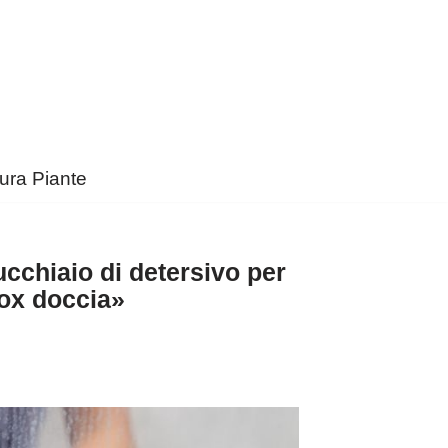
ura Piante
cchiaio di detersivo per
box doccia»