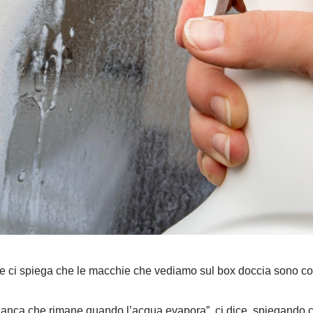
ci spiega che le macchie che vediamo sul box doccia sono costit
bianca che rimane quando l’acqua evapora”, ci dice, spiegando che 