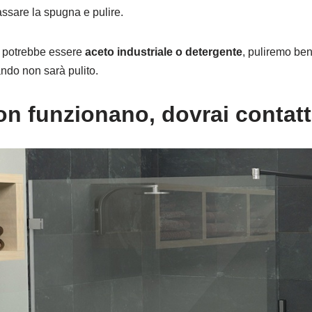
passare la spugna e pulire.
e potrebbe essere
aceto industriale o detergente
, puliremo be
ando non sarà pulito.
on funzionano, dovrai contat