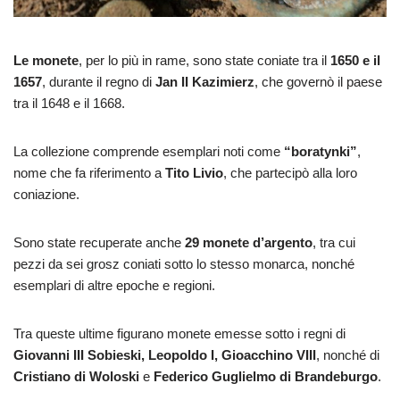
Le monete
, per lo più in rame, sono state coniate tra il
1650 e il
1657
, durante il regno di
Jan II Kazimierz
, che governò il paese
tra il 1648 e il 1668.
La collezione comprende esemplari noti come
“boratynki”
,
nome che fa riferimento a
Tito Livio
, che partecipò alla loro
coniazione.
Sono state recuperate anche
29 monete d’argento
, tra cui
pezzi da sei grosz coniati sotto lo stesso monarca, nonché
esemplari di altre epoche e regioni.
Tra queste ultime figurano monete emesse sotto i regni di
Giovanni III Sobieski, Leopoldo I, Gioacchino VIII
, nonché di
Cristiano di Woloski
e
Federico Guglielmo di Brandeburgo
.