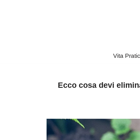
Vai
al
contenuto
Vita Prati
Ecco cosa devi elimina