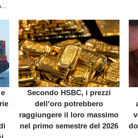
nda…
 e
Secondo HSBC, i prezzi
rie
dell’oro potrebbero
raggiungere il loro massimo
v
di
nel primo semestre del 2026
do
si