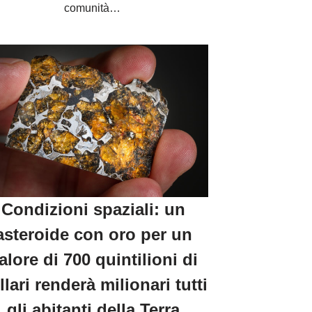
comunità…
Condizioni spaziali: un
asteroide con oro per un
alore di 700 quintilioni di
llari renderà milionari tutti
gli abitanti della Terra