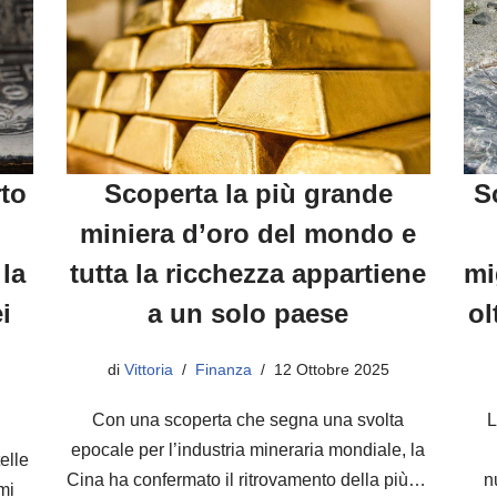
rto
Scoperta la più grande
S
miniera d’oro del mondo e
 la
tutta la ricchezza appartiene
mi
i
a un solo paese
ol
di
Vittoria
Finanza
12 Ottobre 2025
Con una scoperta che segna una svolta
L
epocale per l’industria mineraria mondiale, la
telle
Cina ha confermato il ritrovamento della più…
n
mi