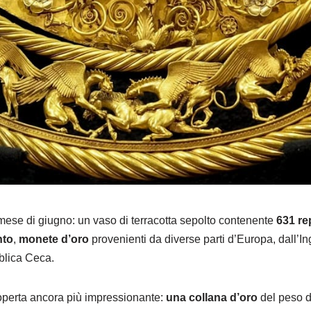
l mese di giugno: un vaso di terracotta sepolto contenente
631 re
nto
,
monete d’oro
provenienti da diverse parti d’Europa, dall’Ingh
blica Ceca.
operta ancora più impressionante:
una collana d’oro
del peso d