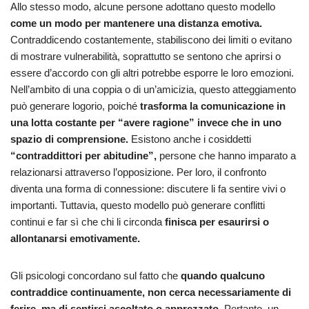
Allo stesso modo, alcune persone adottano questo modello
come un modo per mantenere una distanza emotiva.
Contraddicendo costantemente, stabiliscono dei limiti o evitano
di mostrare vulnerabilità, soprattutto se sentono che aprirsi o
essere d’accordo con gli altri potrebbe esporre le loro emozioni.
Nell’ambito di una coppia o di un’amicizia, questo atteggiamento
può generare logorio, poiché
trasforma la comunicazione in
una lotta costante per “avere ragione” invece che in uno
spazio di comprensione.
Esistono anche i cosiddetti
“contraddittori per abitudine”,
persone che hanno imparato a
relazionarsi attraverso l’opposizione. Per loro, il confronto
diventa una forma di connessione: discutere li fa sentire vivi o
importanti. Tuttavia, questo modello può generare conflitti
continui e far sì che chi li circonda
finisca per esaurirsi o
allontanarsi emotivamente.
Gli psicologi concordano sul fatto che
quando qualcuno
contraddice continuamente, non cerca necessariamente di
ferire, ma di sentirsi ascoltato o apprezzato.
Pertanto, un