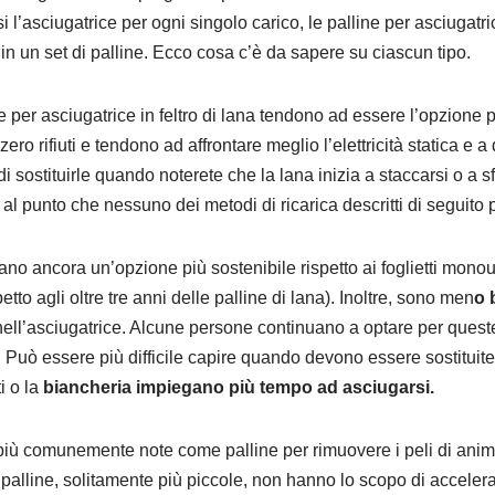
si l’asciugatrice per ogni singolo carico, le palline per asciuga
in un set di palline. Ecco cosa c’è da sapere su ciascun tipo.
ne per asciugatrice in feltro di lana tendono ad essere l’opzione 
ero rifiuti e tendono ad affrontare meglio l’elettricità statica e a
i sostituirle quando noterete che la lana inizia a staccarsi o a sf
al punto che nessuno dei metodi di ricarica descritti di seguito p
no ancora un’opzione più sostenibile rispetto ai foglietti monou
to agli oltre tre anni delle palline di lana). Inoltre, sono men
o 
ll’asciugatrice. Alcune persone continuano a optare per queste 
a. Può essere più difficile capire quando devono essere sostituit
i o la
biancheria impiegano più tempo ad asciugarsi.
iù comunemente note come palline per rimuovere i peli di animal
 palline, solitamente più piccole, non hanno lo scopo di accelera