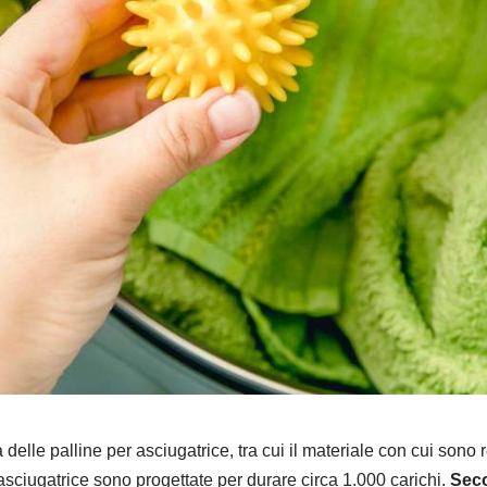
ia delle palline per asciugatrice, tra cui il materiale con cui sono 
 asciugatrice sono progettate per durare circa 1.000 carichi.
Seco