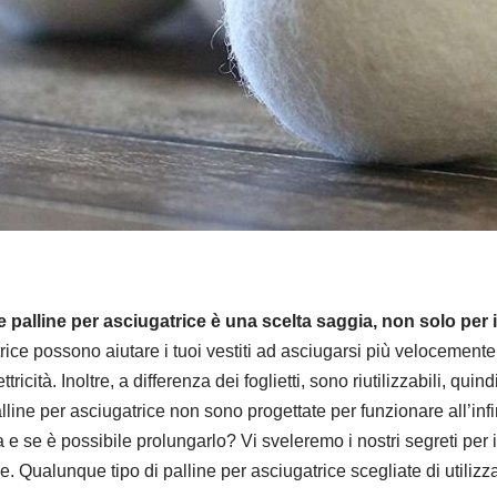
le palline per asciugatrice è una scelta saggia, non solo per
trice possono aiutare i tuoi vestiti ad asciugarsi più veloceme
ricità. Inoltre, a differenza dei foglietti, sono riutilizzabili, qui
ine per asciugatrice non sono progettate per funzionare all’inf
ta e se è possibile prolungarlo? Vi sveleremo i nostri segreti per
ce. Qualunque tipo di palline per asciugatrice scegliate di utiliz