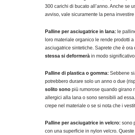
300 carichi di bucato all’anno. Anche se u
avviso, vale sicuramente la pena investire 
Palline per asciugatrice in lana:
le palli
loro materiale organico le rende prodotti a z
asciugatrice sintetiche. Saprete che è ora d
stessa si deformerà
in modo significativo 
Palline di plastica o gomma:
Sebbene sia
potrebbero durare solo un anno o due (rispet
solito sono
più rumorose quando girano ne
allergici alla lana o sono sensibili ad ess
crepe nel materiale o se si nota che i vestit
Palline per asciugatrice in velcro:
sono p
con una superficie in nylon velcro. Queste