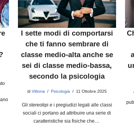
re
I sette modi di comportarsi
Ch
che ti fanno sembrare di
?
classe medio-alta anche se
sei di classe medio-bassa,
u
secondo la psicologia
ato
di
Vittoria
Psicologia
11 Ottobre 2025
tano
pub
Gli stereotipi e i pregiudizi legati alle classi
sociali ci portano ad attribuire una serie di
caratteristiche sia fisiche che…