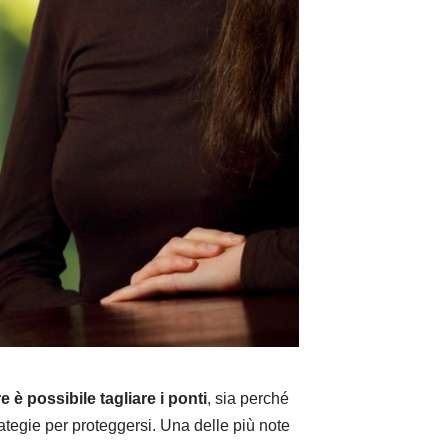
è possibile tagliare i ponti
, sia perché
trategie per proteggersi. Una delle più note