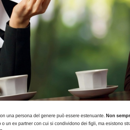
 con una persona del genere può essere estenuante.
Non sempre 
oro o un ex partner con cui si condividono dei figli, ma esistono s