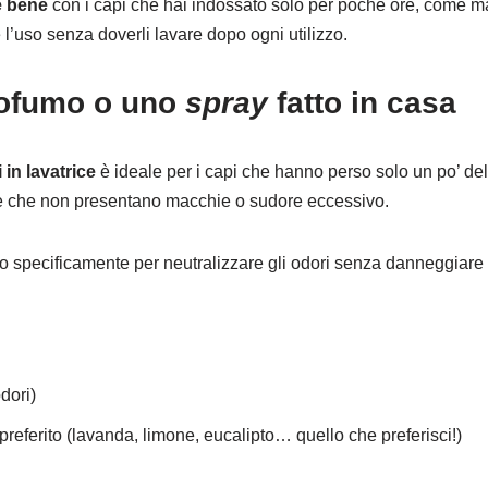
e bene
con i capi che hai indossato solo per poche ore, come ma
l’uso senza doverli lavare dopo ogni utilizzo.
profumo o uno
spray
fatto in casa
i in lavatrice
è ideale per i capi che hanno perso solo un po’ de
e che non presentano macchie o sudore eccessivo.
to specificamente per neutralizzare gli odori senza danneggiare 
dori)
referito (lavanda, limone, eucalipto… quello che preferisci!)