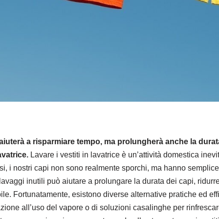
i aiuterà a risparmiare tempo, ma prolungherà anche la durat
avatrice.
Lavare i vestiti in lavatrice è un’attività domestica in
asi, i nostri capi non sono realmente sporchi, ma hanno sempli
e lavaggi inutili può aiutare a prolungare la durata dei capi, ridurr
ibile. Fortunatamente, esistono diverse alternative pratiche ed ef
ilazione all’uso del vapore o di soluzioni casalinghe per rinfresc