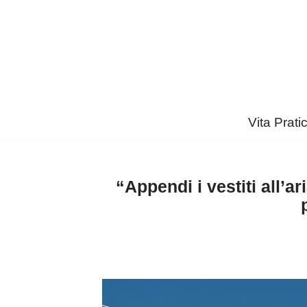
Vai
al
contenuto
Vita Prati
“Appendi i vestiti all’ar