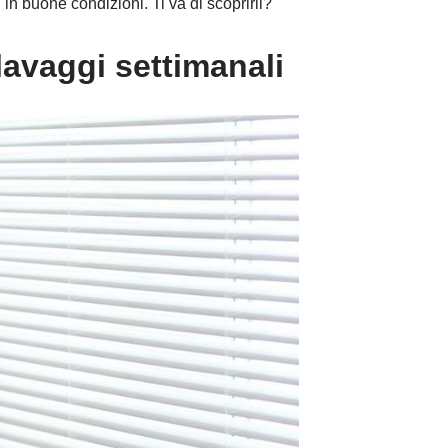
 in buone condizioni. Ti va di scoprirli?
 lavaggi settimanali