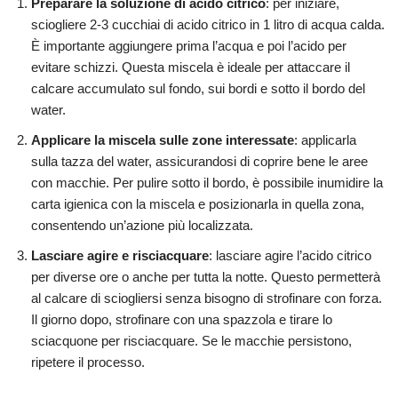
Preparare la soluzione di acido citrico
: per iniziare,
sciogliere 2-3 cucchiai di acido citrico in 1 litro di acqua calda.
È importante aggiungere prima l’acqua e poi l’acido per
evitare schizzi. Questa miscela è ideale per attaccare il
calcare accumulato sul fondo, sui bordi e sotto il bordo del
water.
Applicare la miscela sulle zone interessate
: applicarla
sulla tazza del water, assicurandosi di coprire bene le aree
con macchie. Per pulire sotto il bordo, è possibile inumidire la
carta igienica con la miscela e posizionarla in quella zona,
consentendo un’azione più localizzata.
Lasciare agire e risciacquare
: lasciare agire l’acido citrico
per diverse ore o anche per tutta la notte. Questo permetterà
al calcare di sciogliersi senza bisogno di strofinare con forza.
Il giorno dopo, strofinare con una spazzola e tirare lo
sciacquone per risciacquare. Se le macchie persistono,
ripetere il processo.