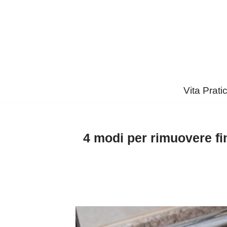
Vai
al
contenuto
Vita Prati
4 modi per rimuovere fin