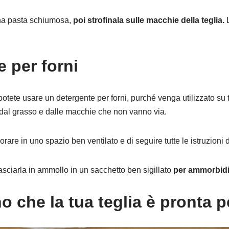
una pasta schiumosa,
poi strofinala sulle macchie della teglia.
L
 per forni
tete usare un detergente per forni, purché venga utilizzato su t
te dal grasso e dalle macchie che non vanno via.
orare in uno spazio ben ventilato e di seguire tutte le istruzioni di
lasciarla in ammollo in un sacchetto ben sigillato
per ammorbidir
o che la tua teglia è pronta p