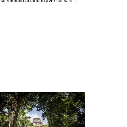
Mi riferisco al fatto di aver
sfumato il