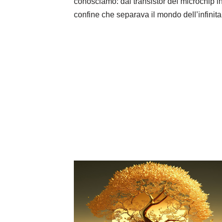
conosciamo: dai transistor dei microchip i
confine che separava il mondo dell’infin