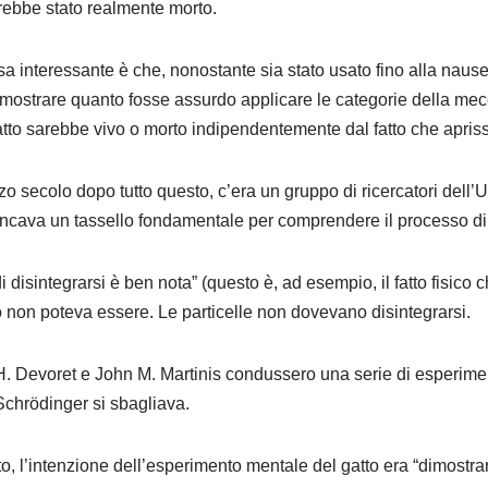
arebbe stato realmente morto.
a interessante è che, nonostante sia stato usato fino alla nausea
dimostrare quanto fosse assurdo applicare le categorie della me
 gatto sarebbe vivo o morto indipendentemente dal fatto che apri
o secolo dopo tutto questo, c’era un gruppo di ricercatori dell’
ancava un tassello fondamentale per comprendere il processo di
i disintegrarsi è ben nota” (questo è, ad esempio, il fatto fisico ch
 non poteva essere. Le particelle non dovevano disintegrarsi.
 H. Devoret e John M. Martinis condussero una serie di esperiment
Schrödinger si sbagliava.
, l’intenzione dell’esperimento mentale del gatto era “dimostrar