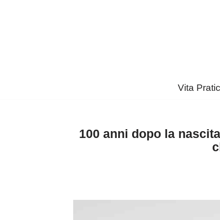
Vai
al
contenuto
Vita Prati
100 anni dopo la nascita
c