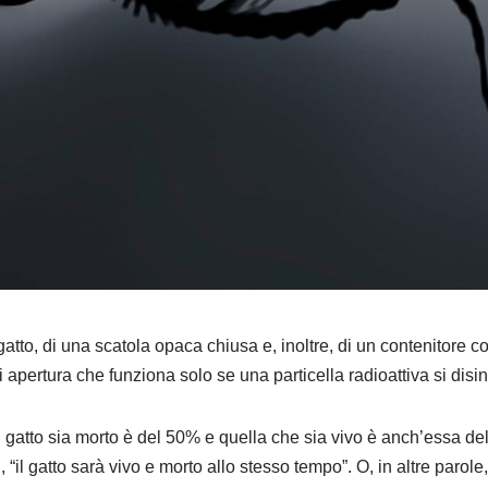
atto, di una scatola opaca chiusa e, inoltre, di un contenitore c
i apertura che funziona solo se una particella radioattiva si dis
il gatto sia morto è del 50% e quella che sia vivo è anch’essa de
“il gatto sarà vivo e morto allo stesso tempo”. O, in altre parole